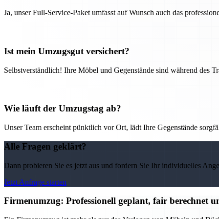
Ja, unser Full-Service-Paket umfasst auf Wunsch auch das professio
Ist mein Umzugsgut versichert?
Selbstverständlich! Ihre Möbel und Gegenstände sind während des Tra
Wie läuft der Umzugstag ab?
Unser Team erscheint pünktlich vor Ort, lädt Ihre Gegenstände sorgfälti
Alle Fragen geklärt?
Dann probieren Sie es jetzt aus und fordern Sie Ihr individuelles Ang
Jetzt Anfrage starten
Firmenumzug: Professionell geplant, fair berechnet un